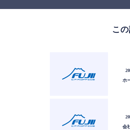
この
20
ホ
20
会