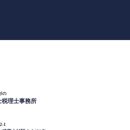
杉の
士税理士事務所
-1