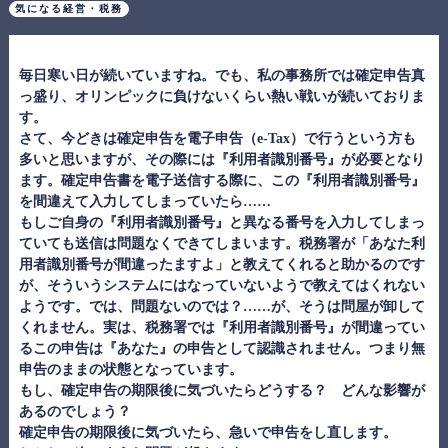
気になる経営・税務
毎日寒い日が続いていますね。でも、私の事務所では確定申告真
っ盛り、オリンピックに負けないくらい熱い戦いが続いておりま
す。
さて、今どきは確定申告を電子申告（e-Tax）で行うという方も
多いと思いますが、その際には『利用者識別番号』が必要となり
ます。確定申告書を電子送信する際に、この『利用者識別番号』
を間違えて入力してしまっていたら……
もしご自身の『利用者識別番号』と異なる番号を入力してしまっ
ていても送信は問題なくできてしまいます。税務署が「あなた利
用者識別番号が間違ったますよ」と教えてくれると助かるのです
が、そういうシステムにはなっていないようで教えてはくれない
ようです。では、問題ないのでは？……が、そうは問屋が卸して
くれません。実は、税務署では『利用者識別番号』が間違ってい
るこの申告は『あなた』の申告として認識されません。つまり無
申告のままの状態となっています。
もし、確定申告の期限後に気づいたらどうする？ どんな影響が
あるのでしょう？
確定申告の期限後に気づいたら、急いで申告をし直します。