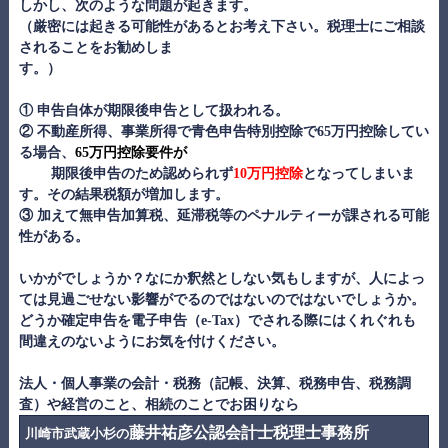
しかし、次のような問題が起きます。
（厳密には起きる可能性があるとお考え下さい。税理士にご相談
されることをお勧めしま
す。）
① 申告自体が
期限後申告
として扱われる。
② 不動産所得、事業所得で青色申告特別控除で65万円控除してい
る場合、
65万円控除要件が
期限後申告のため認められず
10万円控除
となってしまいま
す。その結果税額が増加します。
③ 加えて
無申告加算税、延滞税等のペナルティー
が課される可能
性がある。
いかがでしょうか？なにか釈然としない気もしますが、人によっ
ては見過ごせない影響がでるのではないのではないでしょうか。
どうか確定申告を電子申告（e-Tax）でされる際にはくれぐれも
間違えのないようにお気を付けください。
法人・個人事業の会計・税務（記帳、決算、税務申告、税務調
査）や経営のこと、相続のことでお困りなら
藤井祐彦公認会計士税理士事務所
川崎市武蔵小杉の