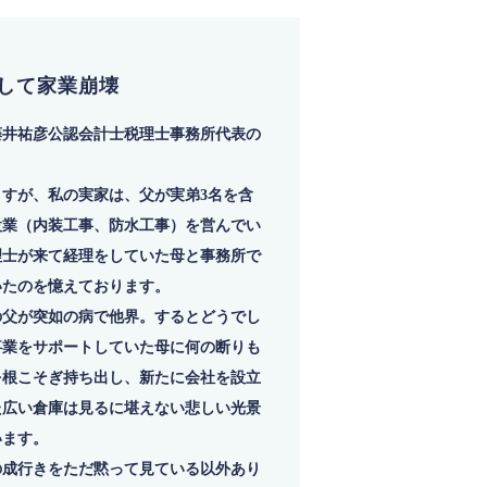
して家業崩壊
藤井祐彦公認会計士税理士事務所代表の
ますが、私の実家は、父が実弟3名を含
設業（内装工事、防水工事）を営んでい
理士が来て経理をしていた母と事務所で
いたのを憶えております。
の父が突如の病で他界。するとどうでし
事業をサポートしていた母に何の断りも
を根こそぎ持ち出し、新たに会社を設立
た広い倉庫は見るに堪えない悲しい光景
います。
の成行きをただ黙って見ている以外あり