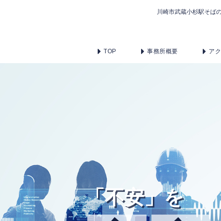
川崎市武蔵小杉駅そば
TOP
事務所概要
ア
「不安」を