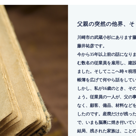
父親の突然の他界、そ
川崎市の武蔵小杉にあります
藤井祐彦です。
今から35年以上前の話になり
む数名の従業員を雇用し、建
ました。そしてここへ時々税
帳簿を広げて何やら話をして
しかし、私が16歳のとき、そ
ょう。従業員の一人が、父の
なく、顧客、備品、材料など
したのです。産廃だけが残っ
で、いまも脳裏に焼き付いて
結局、残された家族は、こと