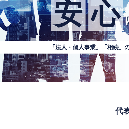
安
心
「法人・個人事業」「相続」
代