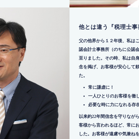
他とは違う『税理士事
父の他界から１２年後、私は
認会計士事務所（のちに公認
至りました。その時、私は自
念を掲げ、お客様が安心して
た。
常に謙虚に！
一人ひとりのお客様を徹
必要な時に力になれる存
以来約22年間信念を守りなが
客様から言われるほど、常に
した。お客様が遠慮や気兼ね